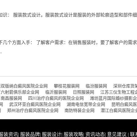
知识： 服装款式设计。服装款式设计是服装的外部轮廓造型和部件细
下几个方面入手： 了解客户需求：在销售服装时，要了解客户的需
.
西双版纳白癜风医院企业网
攀枝花服装网
临汾服装网
深圳仓库货
百六射箭俱乐部企业网
临沂服装网
日照服装网
江苏三仪生物工程
南昌服装网
四川治疗白癜风的医院企业网
潍坊蓝月国际婚纱摄影企
网
武汉环亚白癜风医院企业网
湖南电信宽带企业网
昆明白癜风医
网
郑州治疗白癜风医院企业网
南防特装企业网
潜江白癜风医院企
服装资讯
|
服装品牌
|
服装设计
|
服装攻略
|
资讯动态
|
意见建议
|
联