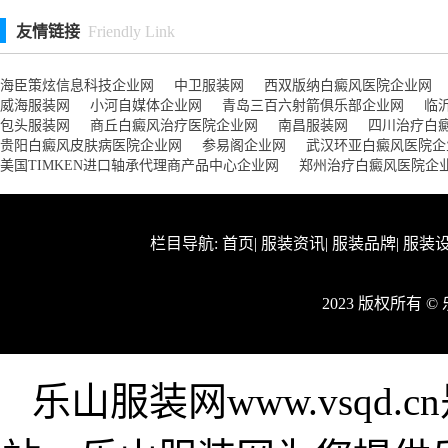
友情链接
Friendly Link
海臣策炫信息科技企业网
中卫服装网
西双版纳白癜风医院企业网
威海服装网
小河自媒体企业网
青岛三百六射箭俱乐部企业网
临
包头服装网
商丘白癜风治疗医院企业网
南昌服装网
四川治疗白
贵阳白癜风皮肤病医院企业网
参易阁企业网
武汉环亚白癜风医院企
美国TIMKEN进口轴承代理商产品中心企业网
郑州治疗白癜风医院企
栏目导航:
首页
|
服装资讯
|
服装品牌
|
服装
2023 版权所有 
乐山服装网www.vsqd